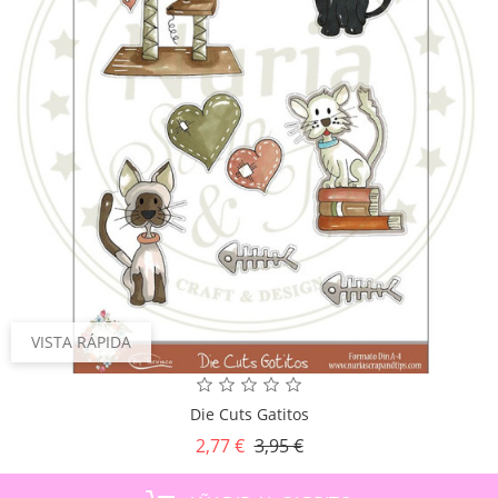
VISTA RÁPIDA
Die Cuts Gatitos
Precio
Precio
2,77 €
3,95 €
base