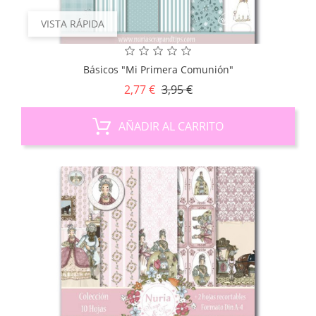
VISTA RÁPIDA
Básicos "Mi Primera Comunión"
Precio
Precio
2,77 €
3,95 €
base
AÑADIR AL CARRITO