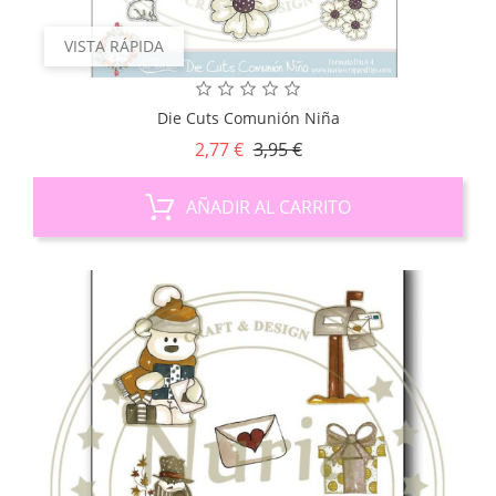
VISTA RÁPIDA
Die Cuts Comunión Niña
Precio
Precio
2,77 €
3,95 €
base
AÑADIR AL CARRITO