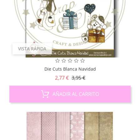
VISTA RÁPIDA
Die Cuts Blanca Navidad
Precio
Precio
2,77 €
3,95 €
base
AÑADIR AL CARRITO