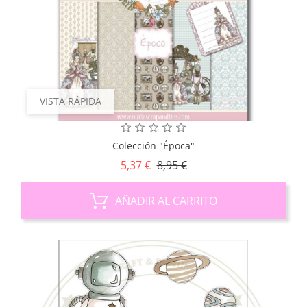
VISTA RÁPIDA
Colección "Época"
Precio
Precio
5,37 €
8,95 €
base
AÑADIR AL CARRITO