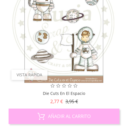
VISTA RÁPIDA
Die Cuts En El Espacio
Precio
Precio
2,77 €
3,95 €
base
AÑADIR AL CARRITO