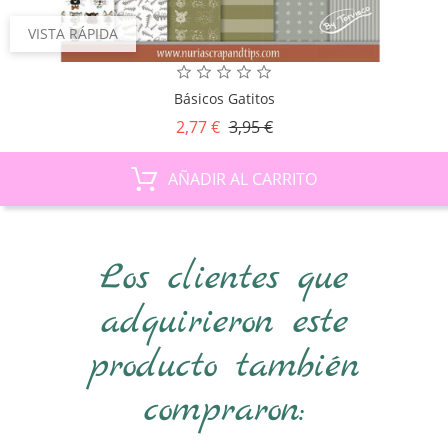
VISTA RÁPIDA
Básicos Gatitos
Precio
Precio
2,77 €
3,95 €
base
AÑADIR AL CARRITO
Los clientes que
adquirieron este
producto también
compraron: