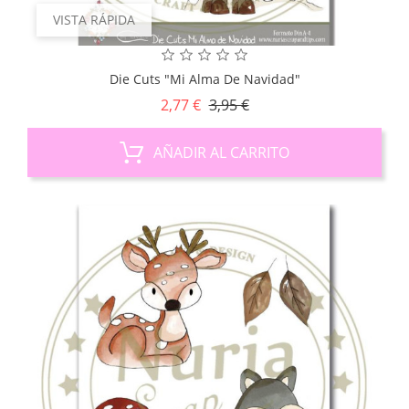
VISTA RÁPIDA
Die Cuts "Mi Alma De Navidad"
Precio
Precio
2,77 €
3,95 €
base
AÑADIR AL CARRITO