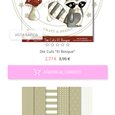
VISTA RÁPIDA
Die Cuts "El Bosque"
Precio
Precio
2,77 €
3,95 €
base
AÑADIR AL CARRITO