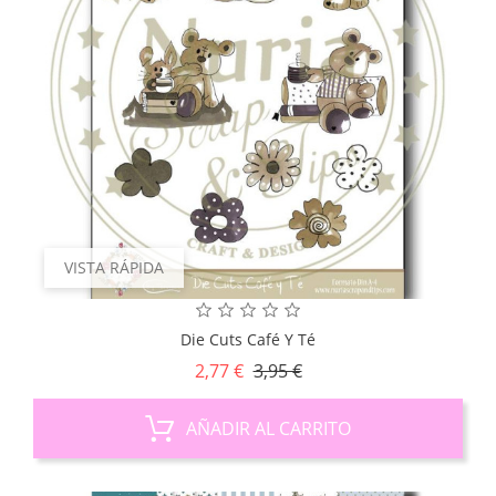
VISTA RÁPIDA
Die Cuts Café Y Té
Precio
Precio
2,77 €
3,95 €
base
AÑADIR AL CARRITO