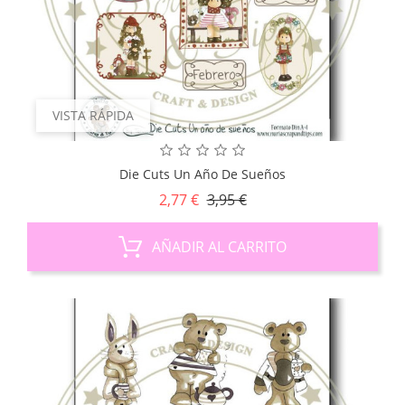
VISTA RÁPIDA
Die Cuts Un Año De Sueños
Precio
Precio
2,77 €
3,95 €
base
AÑADIR AL CARRITO