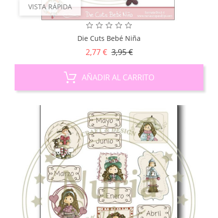
VISTA RÁPIDA
Die Cuts Bebé Niña
Precio
Precio
2,77 €
3,95 €
base
AÑADIR AL CARRITO