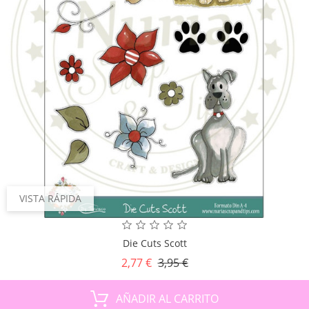
VISTA RÁPIDA
Die Cuts Scott
Precio
Precio
2,77 €
3,95 €
base
AÑADIR AL CARRITO