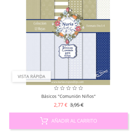
VISTA RÁPIDA
Básicos "Comunión Niños"
Precio
Precio
2,77 €
3,95 €
base
AÑADIR AL CARRITO