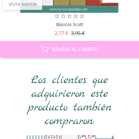
VISTA RÁPIDA
Básicos Scott
Precio
Precio
2,77 €
3,95 €
base
AÑADIR AL CARRITO
Los clientes que
adquirieron este
producto también
compraron: