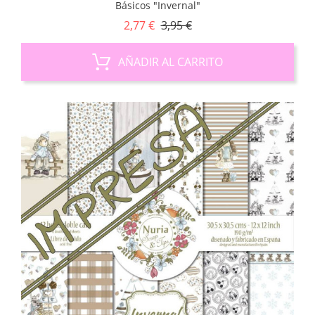
Básicos "Invernal"
Precio
Precio
2,77 €
3,95 €
base
AÑADIR AL CARRITO