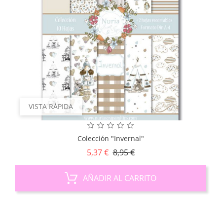
VISTA RÁPIDA
Colección "Invernal"
Precio
Precio
5,37 €
8,95 €
base
AÑADIR AL CARRITO