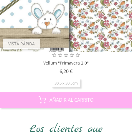
VISTA RÁPIDA
Vellum "Primavera 2.0"
Precio
6,20 €
30.5 x 30.5cm
AÑADIR AL CARRITO
Los clientes que