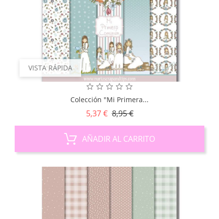
VISTA RÁPIDA
Colección "Mi Primera...
Precio
Precio
5,37 €
8,95 €
base
AÑADIR AL CARRITO