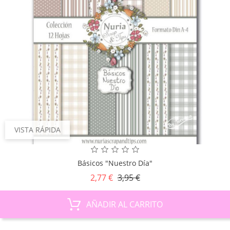
VISTA RÁPIDA
Básicos "Nuestro Día"
Precio
Precio
2,77 €
3,95 €
base
AÑADIR AL CARRITO