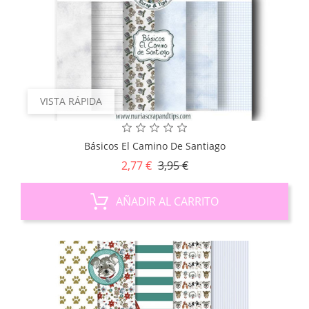
VISTA RÁPIDA
Básicos El Camino De Santiago
Precio
Precio
2,77 €
3,95 €
base
AÑADIR AL CARRITO