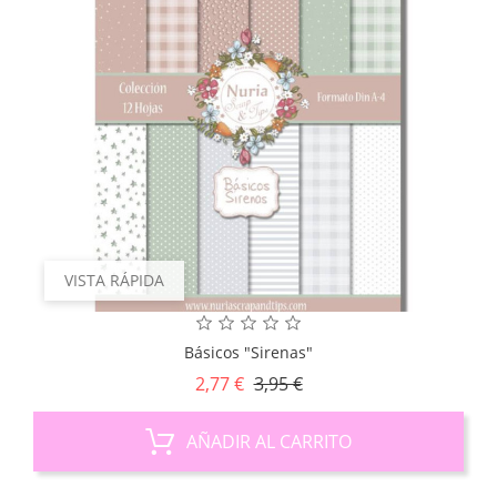
VISTA RÁPIDA
Básicos "Sirenas"
Precio
Precio
2,77 €
3,95 €
base
AÑADIR AL CARRITO