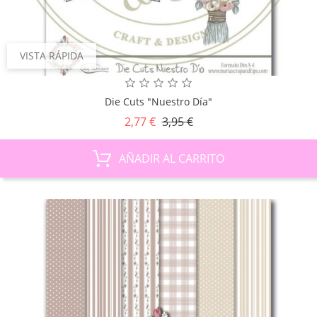
VISTA RÁPIDA
Die Cuts "Nuestro Día"
Precio
Precio
2,77 €
3,95 €
base
AÑADIR AL CARRITO