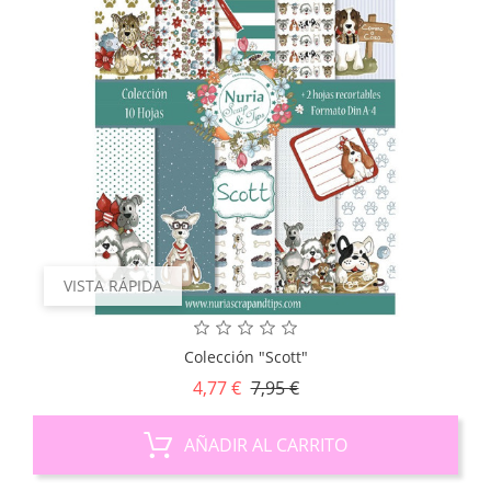
VISTA RÁPIDA
Colección "Scott"
Precio
Precio
4,77 €
7,95 €
base
AÑADIR AL CARRITO