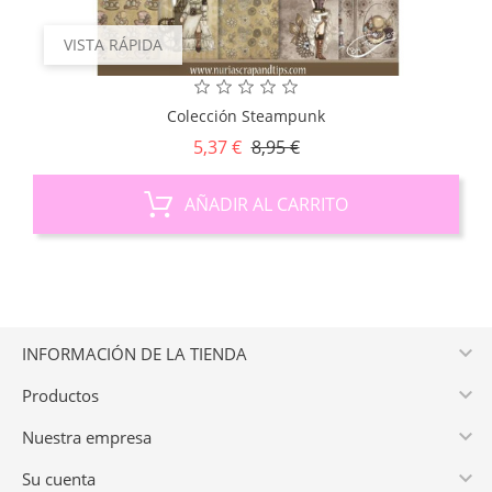
VISTA RÁPIDA
Colección Steampunk
Precio
Precio
5,37 €
8,95 €
base
AÑADIR AL CARRITO

INFORMACIÓN DE LA TIENDA

Productos

Nuestra empresa

Su cuenta