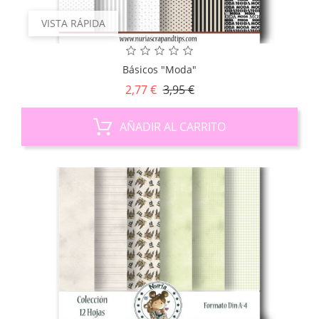
VISTA RÁPIDA
Básicos "Moda"
Precio
Precio
2,77 €
3,95 €
base
AÑADIR AL CARRITO