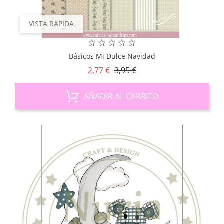
VISTA RÁPIDA
Básicos Mi Dulce Navidad
Precio
Precio
2,77 €
3,95 €
base
AÑADIR AL CARRITO