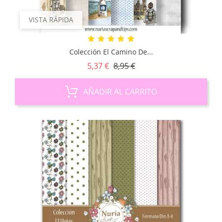
VISTA RÁPIDA
Colección El Camino De...
Precio
Precio
5,37 €
8,95 €
base
AÑADIR AL CARRITO