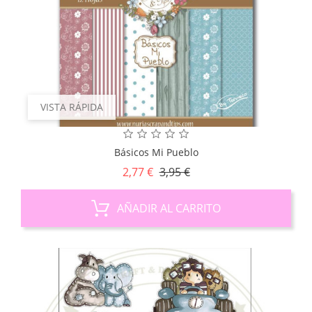
VISTA RÁPIDA
Básicos Mi Pueblo
Precio
Precio
2,77 €
3,95 €
base
AÑADIR AL CARRITO