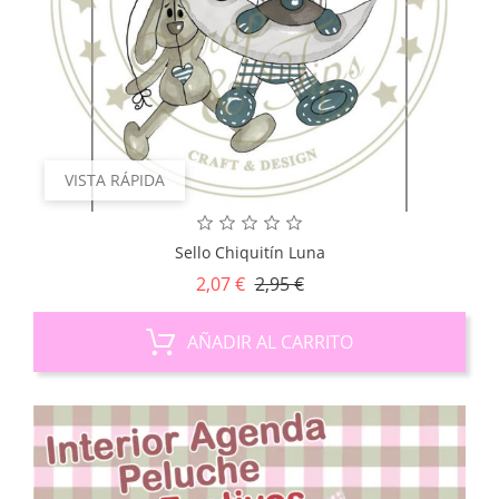
VISTA RÁPIDA
Sello Chiquitín Luna
Precio
Precio
2,07 €
2,95 €
base
AÑADIR AL CARRITO