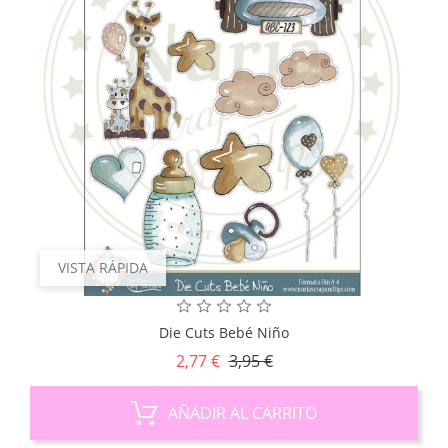
VISTA RÁPIDA
Die Cuts Bebé Niño
Precio
Precio
2,77 €
3,95 €
base
AÑADIR AL CARRITO