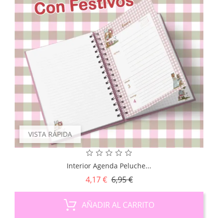
VISTA RÁPIDA
Interior Agenda Peluche...
Precio
Precio
4,17 €
6,95 €
base
AÑADIR AL CARRITO